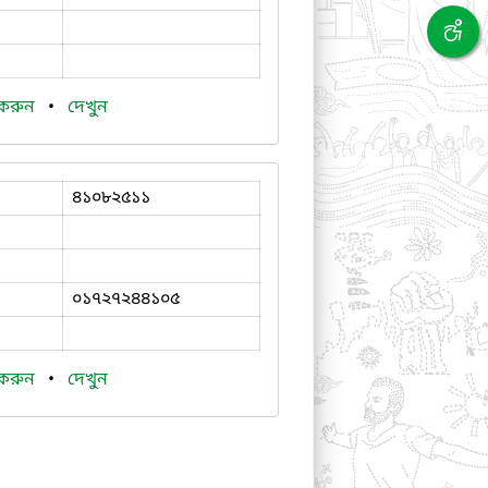
 করুন
•
দেখুন
৪১০৮২৫১১
০১৭২৭২৪৪১০৫
 করুন
•
দেখুন