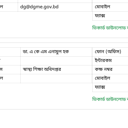
ইল
dg
@dgme.gov.bd
মোবাইল
ফ্যাক্স
ভিকার্ড ডাউনলোড
ডা. এ কে এম এনামুল হক
ফোন (অফিস)
ি
ইন্টারকম
স
স্বাস্থ্য শিক্ষা অধিদপ্তর
কক্ষ নম্বর
ইল
মোবাইল
ফ্যাক্স
ভিকার্ড ডাউনলোড