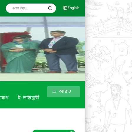
English
আরও
াযোগ
ই- লাইব্রেরী