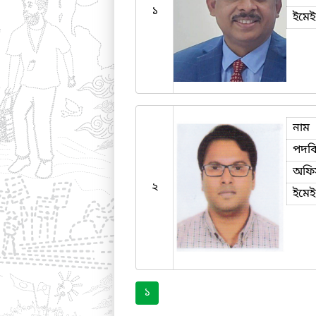
১
ইমে
নাম
পদব
অফি
২
ইমে
১