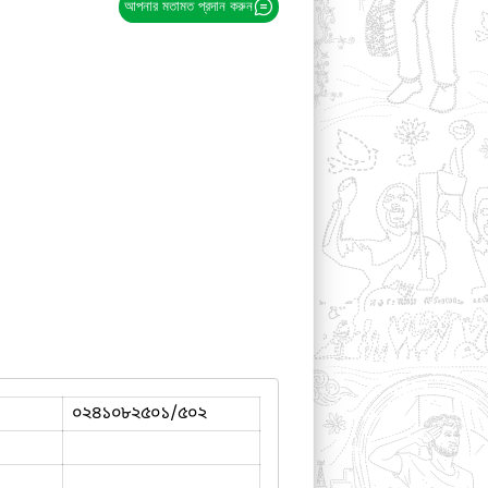
আপনার মতামত প্রদান করুন
০২৪১০৮২৫০১/৫০২