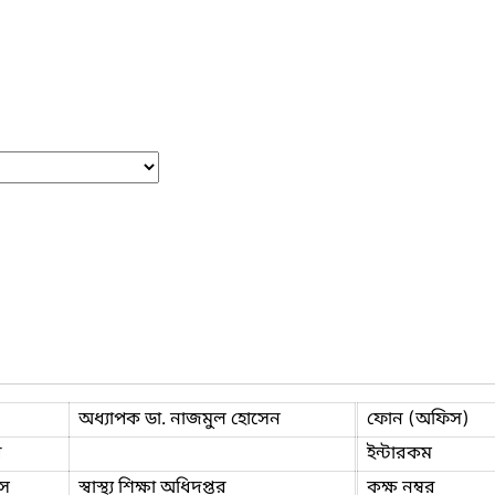
অধ্যাপক ডা. নাজমুল হোসেন
ফোন (অফিস)
ি
ইন্টারকম
স
স্বাস্থ্য শিক্ষা অধিদপ্তর
কক্ষ নম্বর