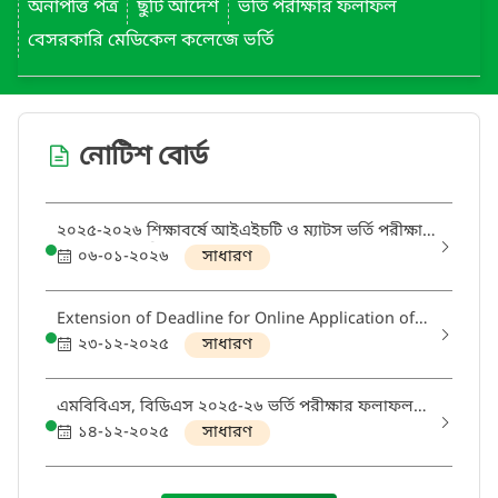
অনাপত্তি পত্র
ছুটি আদেশ
ভর্তি পরীক্ষার ফলাফল
বেসরকারি মেডিকেল কলেজে ভর্তি
নোটিশ বোর্ড
২০২৫-২০২৬ শিক্ষাবর্ষে আইএইচটি ও ম্যাটস ভর্তি পরীক্ষার
অপেক্ষমান তালিকা থেকে ২য় দফায় ফল প্রকাশ।
০৬-০১-২০২৬
সাধারণ
Extension of Deadline for Online Application of
Foreign Students for Admission to Non-
২৩-১২-২০২৫
সাধারণ
Government Medical and Dental Institutions in
Bangladesh (Academic Year 2025–2026)
এমবিবিএস, বিডিএস ২০২৫-২৬ ভর্তি পরীক্ষার ফলাফল
প্রকাশ
১৪-১২-২০২৫
সাধারণ