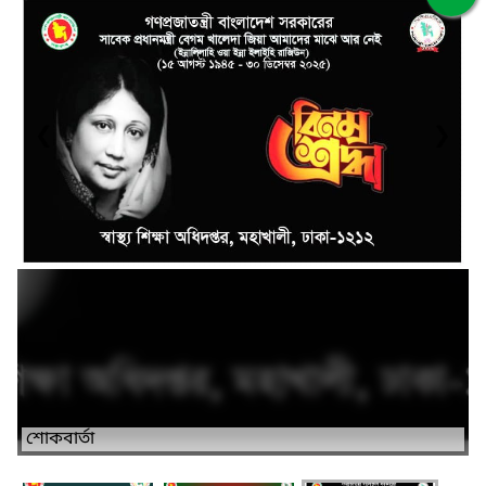
❮
❯
শোকবার্তা