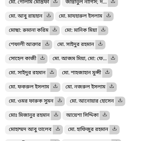
মো. গোলাম মোস্তফা
জান্নাতুল নার্গিস; দ...
মো. আবু রায়হান
মো. মাযহারুল ইসলাম
মোছা: রুমানা করিম
মো: মানিক মিয়া
শেফালী আক্তার
মো. সাইদুর রহমান
সোহেল কাজী
মো. আজম মিয়া, মো: ফে...
মো. সাইদুর রহমান
মো. শাহজাহান মুন্সী
মো. ফকরুল ইসলাম
মো. নজরুল ইসলাম
মো. ওমর ফারুক সুমন
মো. আনোয়ার হোসেন
মোঃ মিজানুর রহমান
আয়েশা সিদ্দিকা
মোহাম্মদ আবু তালেব
মো. হাফিজুর রহমান