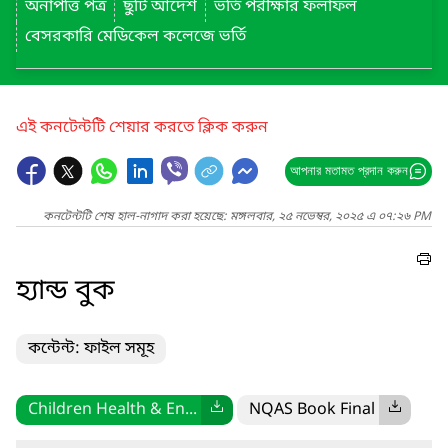
অনাপত্তি পত্র
ছুটি আদেশ
ভর্তি পরীক্ষার ফলাফল
বেসরকারি মেডিকেল কলেজে ভর্তি
এই কনটেন্টটি শেয়ার করতে ক্লিক করুন
আপনার মতামত প্রদান করুন
কনটেন্টটি শেষ হাল-নাগাদ করা হয়েছে: মঙ্গলবার, ২৫ নভেম্বর, ২০২৫ এ ০৭:২৬ PM
হ্যান্ড বুক
কন্টেন্ট: ফাইল সমূহ
Children Health & En...
NQAS Book Final