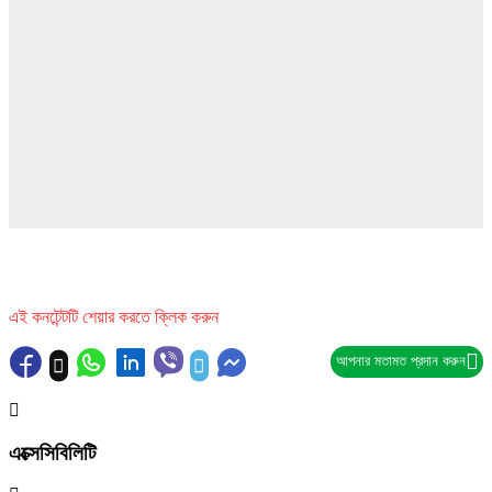
আপনার মতামত প্রদান করুন
এক্সেসিবিলিটি
ফন্ট বৃদ্ধি
ফন্ট হ্রাস
মনোক্রোম
ইনভার্ট
বড় কার্সর
লিঙ্ক হাইলাইট
শিরোনাম হাইলাইট
পড়ার গাইড
রিসেট
স্ক্রিন রিডার ডাউনলোড করুন