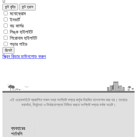
এই ওয়েবসাইটে প্রকাশিত সকল তথ্য সংশ্লিষ্ট দপ্তর কর্তৃক নিয়মিত হালনাগাদ করা হয়। তথ্যের
যথার্থতা, নির্ভুলতা ও নির্ভরযোগ্যতা নিশ্চিত করতে সংশ্লিষ্ট দপ্তর সর্বদা সচেষ্ট।
ব্যবহারের
শর্তাবলি
সচরাচর
জিজ্ঞাস্য
পরিকল্পনা এবং বাস্তবায়ন: মন্ত্রিপরিষদ বিভাগ, এটুআই, বিসিসি,
যোগাযোগ
ডিওআইসিটি ও বেসিস।
গোপনীয়তার-
নীতিমালা
কারিগরি
সহায়তা
সাইটটি শেষ
হাল-নাগাদ করা
হয়েছে: মঙ্গলবার,
৪ আগস্ট, ২০২৬
এ ২২:৪৮:০৩