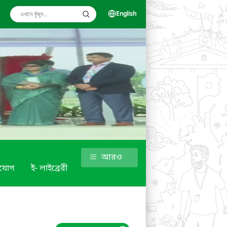
English
আরও
াযোগ
ই- লাইব্রেরী