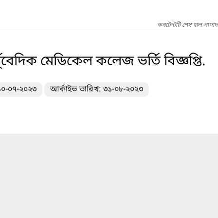
কনটেন্টটি শেষ হাল-নাগা
বেদিক মেডিকেল কলেজ ভর্তি বিজ্ঞপ্তি.
 ১০-০৭-২০২৩
আর্কাইভ তারিখ: ৩১-০৮-২০২৩