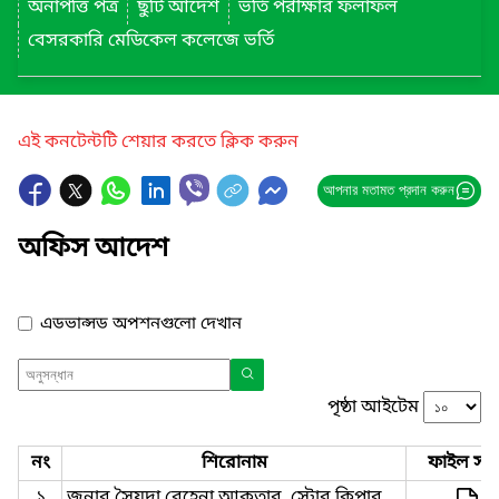
অনাপত্তি পত্র
ছুটি আদেশ
ভর্তি পরীক্ষার ফলাফল
বেসরকারি মেডিকেল কলেজে ভর্তি
এই কনটেন্টটি শেয়ার করতে ক্লিক করুন
আপনার মতামত প্রদান করুন
অফিস আদেশ
এডভান্সড অপশনগুলো দেখান
পৃষ্ঠা আইটেম
নং
শিরোনাম
ফাইল সমূ
১
জনাব সৈয়দা রেহেনা আকতার, স্টোর কিপার