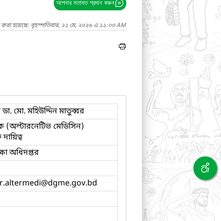
আপনার মতামত প্রদান করুন
 করা হয়েছে: বৃহস্পতিবার, ২১ মে, ২০২৬ এ ১১:০৩ AM
ডা. মো. মহিউদ্দিন মাতুব্বর
 (অল্টারনেটিভ মেডিসিন)
 দায়িত্ব
শিক্ষা অধিদপ্তর
r.altermedi
@dgme.gov.bd