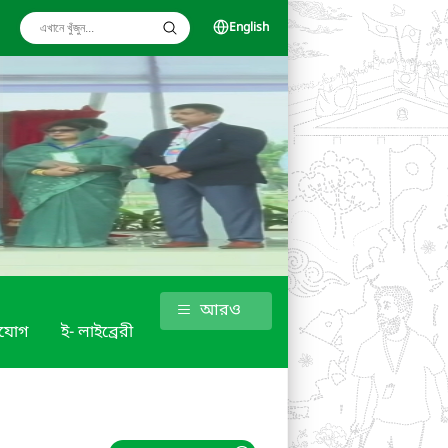
English
আরও
াযোগ
ই- লাইব্রেরী