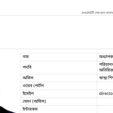
কনটেন্টটি শেষ হাল-নাগাদ
নাম
অধ্যাপক 
পরিচালক
পদবি
অতিরিক্ত
অফিস
স্বাস্থ্য 
ওয়েব পোর্টল
ইমেইল
directo
ফোন (অফিস)
ইন্টারকম