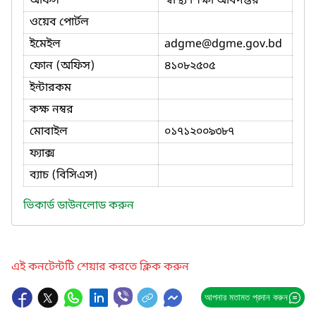
অফিস
স্বাস্থ্য শিক্ষা অধিদপ্তর
ওয়েব পোর্টল
ইমেইল
adgme
@dgme.gov.bd
ফোন (অফিস)
৪১০৮২৫০৫
ইন্টারকম
কক্ষ নম্বর
মোবাইল
০১৭১২০০৯৩৮৭
ফ্যাক্স
ব্যাচ (বিসিএস)
ভিকার্ড ডাউনলোড করুন
এই কনটেন্টটি শেয়ার করতে ক্লিক করুন
আপনার মতামত প্রদান করুন