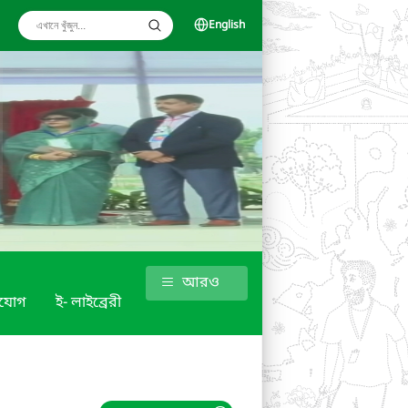
English
আরও
াযোগ
ই- লাইব্রেরী