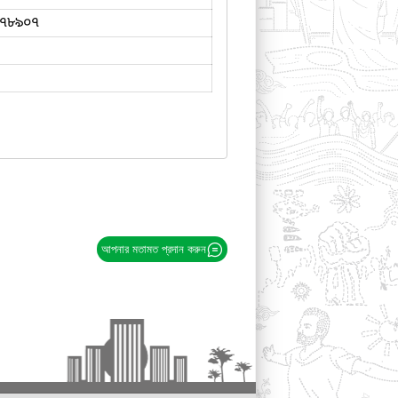
৭৮৯০৭
আপনার মতামত প্রদান করুন