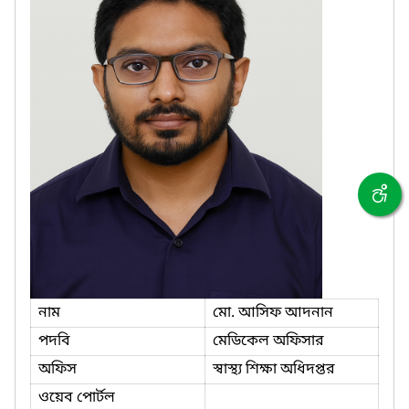
নাম
মো. আসিফ আদনান
পদবি
মেডিকেল অফিসার
অফিস
স্বাস্থ্য শিক্ষা অধিদপ্তর
ওয়েব পোর্টল