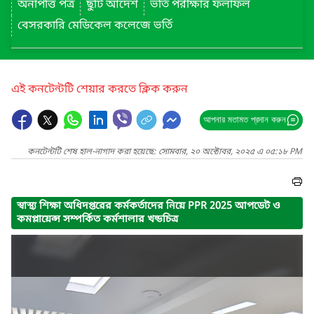
অনাপত্তি পত্র
ছুটি আদেশ
ভর্তি পরীক্ষার ফলাফল
বেসরকারি মেডিকেল কলেজে ভর্তি
এই কনটেন্টটি শেয়ার করতে ক্লিক করুন
আপনার মতামত প্রদান করুন
কনটেন্টটি শেষ হাল-নাগাদ করা হয়েছে: সোমবার, ২০ অক্টোবর, ২০২৫ এ ০৫:১৮ PM
স্বাস্থ্য শিক্ষা অধিদপ্তরের কর্মকর্তাদের নিয়ে PPR 2025 আপডেট ও
কমপ্লায়েন্স সম্পর্কিত কর্মশালার খন্ডচিত্র