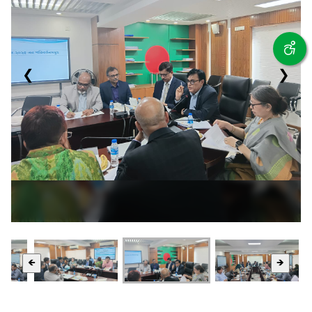
❮
❯
🡸
🡺