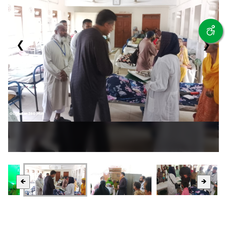
❮
❯
🡸
🡺