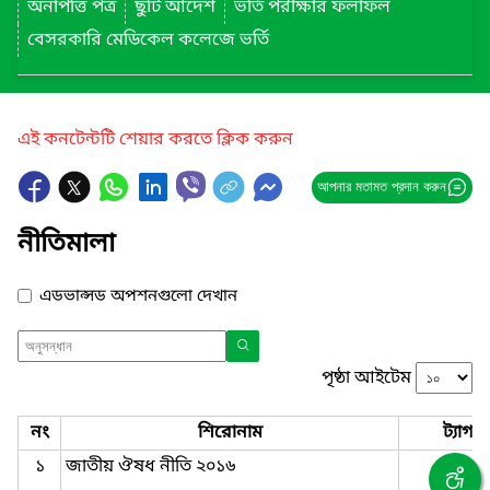
অনাপত্তি পত্র
ছুটি আদেশ
ভর্তি পরীক্ষার ফলাফল
বেসরকারি মেডিকেল কলেজে ভর্তি
এই কনটেন্টটি শেয়ার করতে ক্লিক করুন
আপনার মতামত প্রদান করুন
নীতিমালা
এডভান্সড অপশনগুলো দেখান
পৃষ্ঠা আইটেম
নং
শিরোনাম
ট্যাগ
১
জাতীয় ঔষধ নীতি ২০১৬