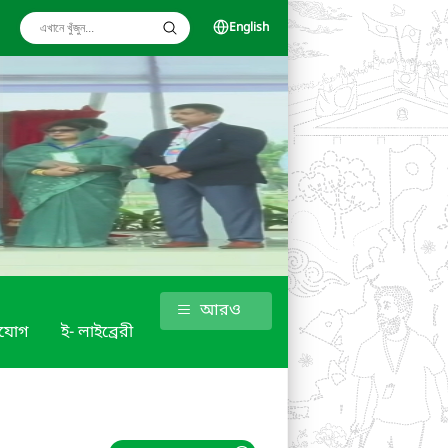
English
আরও
াযোগ
ই- লাইব্রেরী