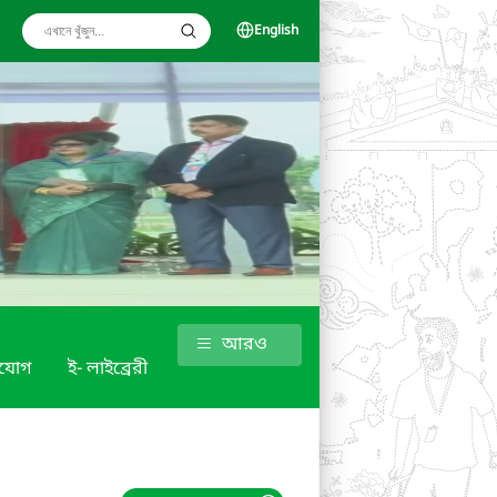
English
আরও
াযোগ
ই- লাইব্রেরী