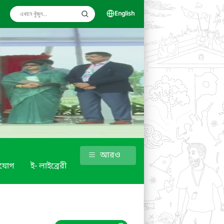
English
আরও
াযোগ
ই- লাইব্রেরী