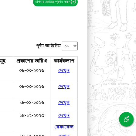
আপনার মতামত প্রদান করুন
পৃষ্ঠা আইটেম
মূহ
প্রকাশের তারিখ
কার্যকলাপ
০৮-০৩-২০২৬
দেখুন
০৮-০৩-২০২৬
দেখুন
১৮-০১-২০২৬
দেখুন
১৪-১২-২০২৫
দেখুন
রেফারেন্স