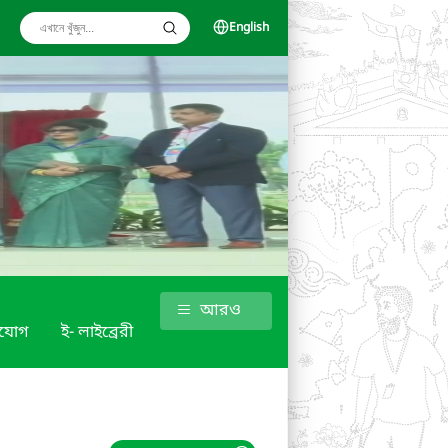
English
আরও
াযোগ
ই- লাইব্রেরী